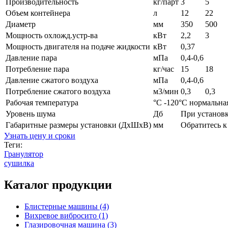
Производительность
кг/парт
3
5
Объем контейнера
л
12
22
Диаметр
мм
350
500
Мощность охложд.устр-ва
кВт
2,2
3
Мощность двигателя на подаче жидкости
кВт
0,37
Давление пара
мПа
0,4-0,6
Потребление пара
кг/час
15
18
Давление сжатого воздуха
мПа
0,4-0,6
Потребление сжатого воздуха
м3/мин
0,3
0,3
Рабочая температура
°С -120°С нормальна
Уровень шума
Дб
При установк
Габаритные размеры установки (ДхШхВ)
мм
Обратитесь к
Узнать цену и сроки
Теги:
Гранулятор
сушилка
Каталог продукции
Блистерные машины (4)
Вихревое вибросито (1)
Глазировочная машина (3)