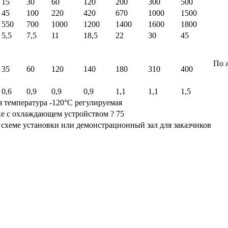
15
30
60
120
200
300
500
45
100
220
420
670
1000
1500
550
700
1000
1200
1400
1600
1800
5,5
7,5
11
18,5
22
30
45
По 
35
60
120
140
180
310
400
0,6
0,9
0,9
0,9
1,1
1,1
1,5
я температура -120°С регулируемая
е с охлаждающем устройством ? 75
 схеме установки или демонстрационный зал для заказчиков