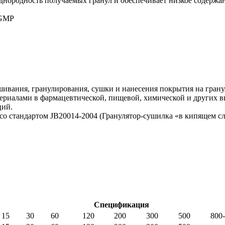
днородность получаемых гранул и обеспечивает низкое содержа
 GMP
ешивания, гранулирования, сушки и нанесения покрытия на гра
риалами в фармацевтической, пищевой, химической и других в
ций.
 со стандартом JB20014-2004 (Гранулятор-сушилка «в кипящем 
Спецификация
15
30
60
120
200
300
500
800