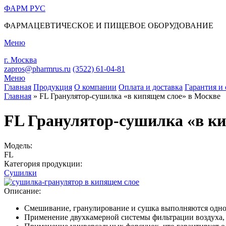
ФАРМ
РУС
ФАРМАЦЕВТИЧЕСКОЕ И ПИЩЕВОЕ ОБОРУДОВАНИЕ
Меню
г. Москва
zapros@pharmrus.ru
(3522)
61-04-81
Меню
Главная
Продукция
О компании
Оплата и доставка
Гарантия и 
Главная
»
FL Гранулятор-сушилка «в кипящем слое» в Москве
Вы здесь
FL Гранулятор-сушилка «в к
Модель:
FL
Категория продукции:
Сушилки
Описание:
Смешивание, гранулирование и сушка выполняются одн
Применение двухкамерной системы фильтрации воздуха